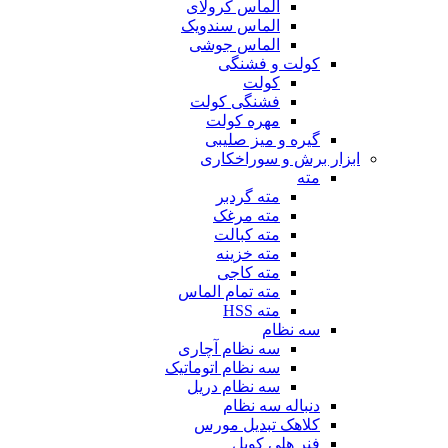
الماس کرولای
الماس سندویک
الماس جوشی
کولت و فشنگی
کولت
فشنگی کولت
مهره کولت
گیره و میز صلیبی
ابزار برش و سوراخکاری
مته
مته گردبر
مته مرغک
مته کبالت
مته خزینه
مته کاجی
مته تمام الماس
مته HSS
سه نظام
سه نظام آچاری
سه نظام اتوماتیک
سه نظام دریل
دنباله سه نظام
کلاهک تبدیل مورس
فنر هلی کویل