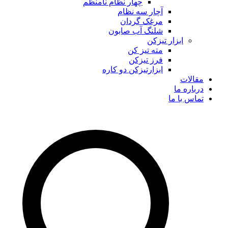
چهار نظام نامنظم
آچار سه نظام
مرغک گردان
شلنگ آب صابون
ابزار تیزکن
مته تیز کن
فرز تیزکن
ابزارتیزکن دو کاره
مقالات
درباره ما
تماس با ما