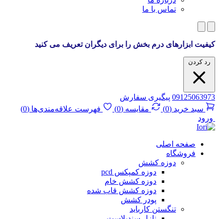
تماس با ما
کیفیت ابزارهای درم بخش را برای دیگران تعریف می کنید
رد کردن
09125063973
پیگیری سفارش
سبد خرید
(
0
)
مقایسه
(
0
)
فهرست علاقه‌مندی‌ها
(
0
)
ورود
صفحه اصلی
فروشگاه
دوزه کشش
دوزه کمپکس pcd
دوزه کشش خام
دوزه کشش قاب شده
پودر کشش
تنگستن کارباید
نازل سندبلاست