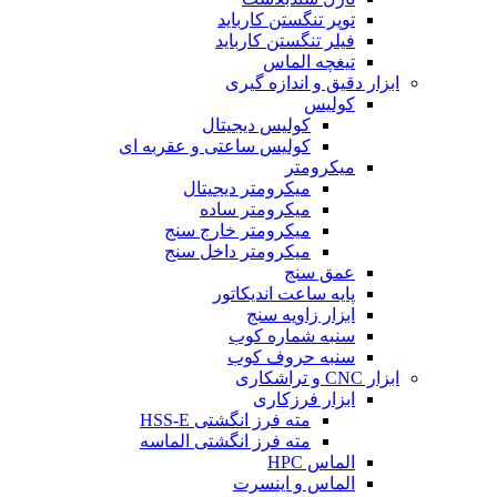
توپر تنگستن کارباید
فیلر تنگستن کارباید
تیغچه الماس
ابزار دقیق و اندازه گیری
کولیس
کولیس دیجیتال
کولیس ساعتی و عقربه ای
میکرومتر
میکرومتر دیجیتال
میکرومتر ساده
میکرومتر خارج سنج
میکرومتر داخل سنج
عمق سنج
پایه ساعت اندیکاتور
ابزار زاویه سنج
سنبه شماره کوب
سنبه حروف کوب
ابزار CNC و تراشکاری
ابزار فرزکاری
مته فرز انگشتی HSS-E
مته فرز انگشتی الماسه
الماس HPC
الماس و اینسرت