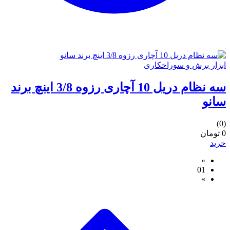
ابزار برش و سوراخکاری
سه نظام دریل 10 آچاری رزوه 3/8 اینچ برند
سانو
(0)
0 تومان
خرید
«
01
»