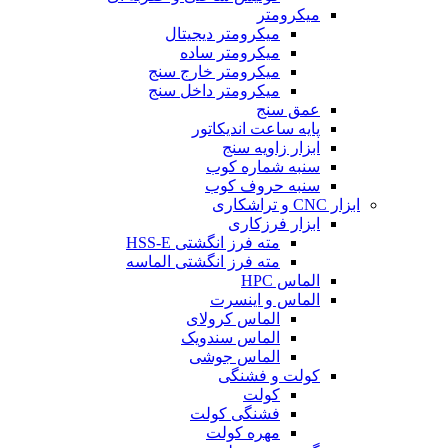
میکرومتر
میکرومتر دیجیتال
میکرومتر ساده
میکرومتر خارج سنج
میکرومتر داخل سنج
عمق سنج
پایه ساعت اندیکاتور
ابزار زاویه سنج
سنبه شماره کوب
سنبه حروف کوب
ابزار CNC و تراشکاری
ابزار فرزکاری
مته فرز انگشتی HSS-E
مته فرز انگشتی الماسه
الماس HPC
الماس و اینسرت
الماس کرولای
الماس سندویک
الماس جوشی
کولت و فشنگی
کولت
فشنگی کولت
مهره کولت