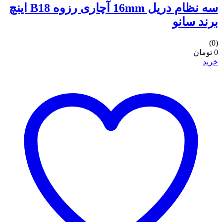
سه نظام دریل 16mm آچاری رزوه B18 اینچ
برند سانو
(0)
0 تومان
خرید