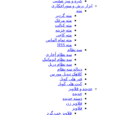
گیره و میز صلیبی
ابزار برش و سوراخکاری
مته
مته گردبر
مته مرغک
مته کبالت
مته خزینه
مته کاجی
مته تمام الماس
مته HSS
سه نظام
سه نظام آچاری
سه نظام اتوماتیک
سه نظام دریل
دنباله سه نظام
کلاهک تبدیل مورس
فنر هلی کویل
کیت هلی کویل
حدیده و قلاویز
حدیده
دسته حدیده
قلاویز زن
قلاویز
قلاویز چپ گرد