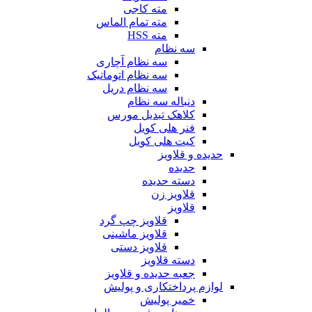
مته کاجی
مته تمام الماس
مته HSS
سه نظام
سه نظام آچاری
سه نظام اتوماتیک
سه نظام دریل
دنباله سه نظام
کلاهک تبدیل مورس
فنر هلی کویل
کیت هلی کویل
حدیده و قلاویز
حدیده
دسته حدیده
قلاویز زن
قلاویز
قلاویز چپ گرد
قلاویز ماشینی
قلاویز دستی
دسته قلاویز
جعبه حدیده و قلاویز
لوازم پرداختکاری و پولیش
خمیر پولیش