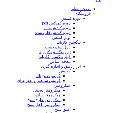
صفحه اصلی
فروشگاه
دوزه کشش
دوزه کمپکس pcd
دوزه کشش خام
دوزه کشش قاب شده
پودر کشش
تنگستن کارباید
نازل سندبلاست
توپر تنگستن کارباید
فیلر تنگستن کارباید
تیغچه الماس
ابزار دقیق و اندازه گیری
کولیس
کولیس دیجیتال
کولیس ساعتی و عقربه ای
میکرومتر
میکرومتر دیجیتال
میکرومتر ساده
میکرومتر خارج سنج
میکرومتر داخل سنج
عمق سنج