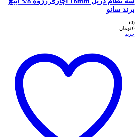
سه نظام دریل 16mm آچاری رزوه 5/8 اینچ
برند سانو
(0)
0 تومان
خرید