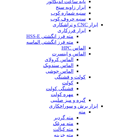
پایه ساعت اندیکاتور
ابزار زاویه سنج
سنبه شماره کوب
سنبه حروف کوب
ابزار CNC و تراشکاری
ابزار فرزکاری
مته فرز انگشتی HSS-E
مته فرز انگشتی الماسه
الماس HPC
الماس و اینسرت
الماس کرولای
الماس سندویک
الماس جوشی
کولت و فشنگی
کولت
فشنگی کولت
مهره کولت
گیره و میز صلیبی
ابزار برش و سوراخکاری
مته
مته گردبر
مته مرغک
مته کبالت
مته خزینه