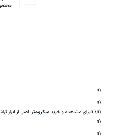
\n
\n
\n \nبرای مشاهده و خرید
میکرومتر
اصل از ابزار ترا
\n
\n