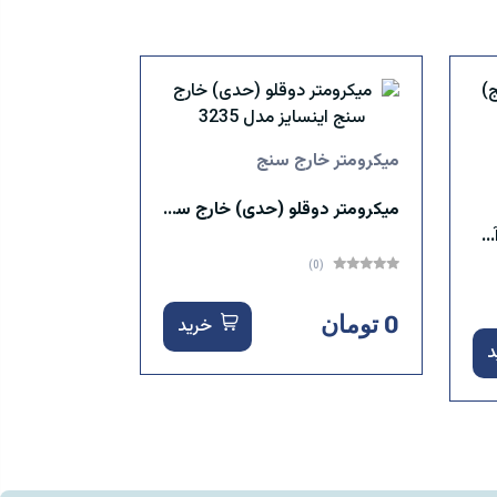
میکرومتر خارج سنج
میکرومتر دوقلو (حدی) خارج سنج اینسایز مدل 3235
میکرومتر صلیبی (عمق سنج) آسیمتو مدل 1-04-205 ASIMETO
(0)
0 تومان
خرید
د