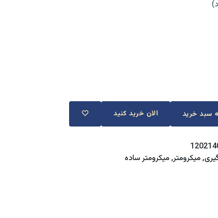
)
الان خرید کنید
120214
گیری
,
میکرومتر
,
میکرومتر ساده